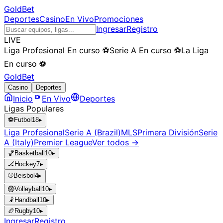
GoldBet
Deportes
Casino
En Vivo
Promociones
Ingresar
Registro
LIVE
Liga Profesional
En curso
⚽
Serie A
En curso
⚽
La Liga
En curso
⚽
GoldBet
Casino
Deportes
Inicio
En Vivo
Deportes
Ligas Populares
⚽
Futbol
18
▸
Liga Profesional
Serie A (Brazil)
MLS
Primera División
Serie
A (Italy)
Premier League
Ver todos →
🏀
Basketball
10
▸
🏒
Hockey
7
▸
⚾
Beisbol
4
▸
🏐
Volleyball
10
▸
🤾
Handball
10
▸
🏉
Rugby
10
▸
Ingresar
Registro