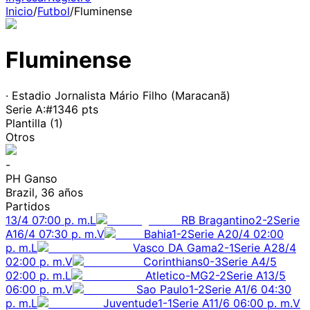
Inicio
/
Futbol
/
Fluminense
Fluminense
· Estadio Jornalista Mário Filho (Maracanã)
Serie A
:
#
13
46
pts
Plantilla (
1
)
Otros
-
PH Ganso
Brazil
, 36 años
Partidos
13/4
07:00 p. m.
L
RB Bragantino
2-2
Serie
A
16/4
07:30 p. m.
V
Bahia
1-2
Serie A
20/4
02:00
p. m.
L
Vasco DA Gama
2-1
Serie A
28/4
02:00 p. m.
V
Corinthians
0-3
Serie A
4/5
02:00 p. m.
L
Atletico-MG
2-2
Serie A
13/5
06:00 p. m.
V
Sao Paulo
1-2
Serie A
1/6
04:30
p. m.
L
Juventude
1-1
Serie A
11/6
06:00 p. m.
V