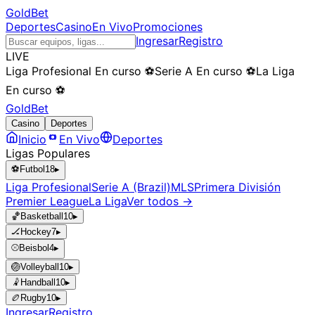
GoldBet
Deportes
Casino
En Vivo
Promociones
Ingresar
Registro
LIVE
Liga Profesional
En curso
⚽
Serie A
En curso
⚽
La Liga
En curso
⚽
GoldBet
Casino
Deportes
Inicio
En Vivo
Deportes
Ligas Populares
⚽
Futbol
18
▸
Liga Profesional
Serie A (Brazil)
MLS
Primera División
Premier League
La Liga
Ver todos →
🏀
Basketball
10
▸
🏒
Hockey
7
▸
⚾
Beisbol
4
▸
🏐
Volleyball
10
▸
🤾
Handball
10
▸
🏉
Rugby
10
▸
Ingresar
Registro