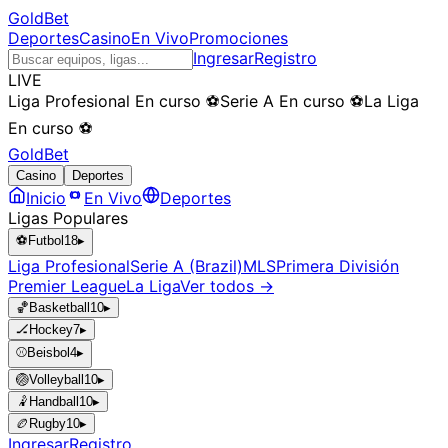
GoldBet
Deportes
Casino
En Vivo
Promociones
Ingresar
Registro
LIVE
Liga Profesional
En curso
⚽
Serie A
En curso
⚽
La Liga
En curso
⚽
GoldBet
Casino
Deportes
Inicio
En Vivo
Deportes
Ligas Populares
⚽
Futbol
18
▸
Liga Profesional
Serie A (Brazil)
MLS
Primera División
Premier League
La Liga
Ver todos →
🏀
Basketball
10
▸
🏒
Hockey
7
▸
⚾
Beisbol
4
▸
🏐
Volleyball
10
▸
🤾
Handball
10
▸
🏉
Rugby
10
▸
Ingresar
Registro