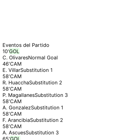
Eventos del Partido
10
'
GOL
C. Olivares
Normal Goal
46
'
CAM
E. Villar
Substitution 1
58
'
CAM
R. Huaccha
Substitution 2
58
'
CAM
P. Magallanes
Substitution 3
58
'
CAM
A. Gonzalez
Substitution 1
58
'
CAM
F. Arancibia
Substitution 2
58
'
CAM
A. Ascues
Substitution 3
65
'
GOL