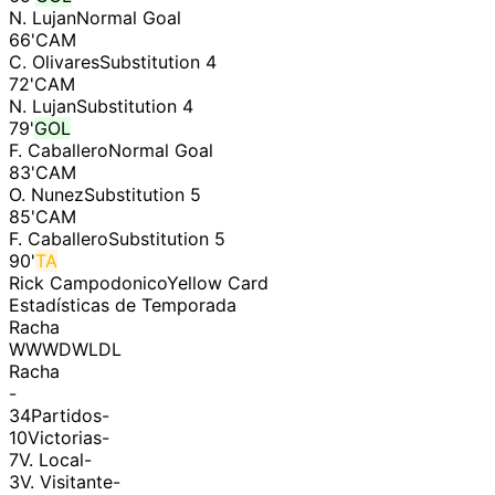
N. Lujan
Normal Goal
66
'
CAM
C. Olivares
Substitution 4
72
'
CAM
N. Lujan
Substitution 4
79
'
GOL
F. Caballero
Normal Goal
83
'
CAM
O. Nunez
Substitution 5
85
'
CAM
F. Caballero
Substitution 5
90
'
TA
Rick Campodonico
Yellow Card
Estadísticas de Temporada
Racha
WWWDWLDL
Racha
-
34
Partidos
-
10
Victorias
-
7
V. Local
-
3
V. Visitante
-