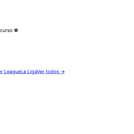
 curso
⚽
er League
La Liga
Ver todos →