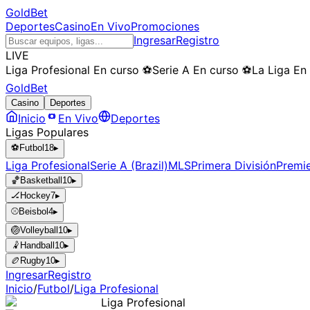
GoldBet
Deportes
Casino
En Vivo
Promociones
Ingresar
Registro
LIVE
Liga Profesional
En curso
⚽
Serie A
En curso
⚽
La Liga
En
GoldBet
Casino
Deportes
Inicio
En Vivo
Deportes
Ligas Populares
⚽
Futbol
18
▸
Liga Profesional
Serie A (Brazil)
MLS
Primera División
Premi
🏀
Basketball
10
▸
🏒
Hockey
7
▸
⚾
Beisbol
4
▸
🏐
Volleyball
10
▸
🤾
Handball
10
▸
🏉
Rugby
10
▸
Ingresar
Registro
Inicio
/
Futbol
/
Liga Profesional
Liga Profesional