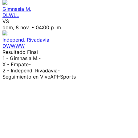
Gimnasia M.
D
L
W
L
L
VS
dom, 8 nov.
•
04:00 p. m.
Independ. Rivadavia
D
W
W
W
W
Resultado Final
1 -
Gimnasia M.
-
X - Empate
-
2 -
Independ. Rivadavia
-
Seguimiento en Vivo
API-Sports