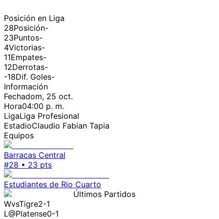
Posición en Liga
28
Posición
-
23
Puntos
-
4
Victorias
-
11
Empates
-
12
Derrotas
-
-18
Dif. Goles
-
Información
Fecha
dom, 25 oct.
Hora
04:00 p. m.
Liga
Liga Profesional
Estadio
Claudio Fabian Tapia
Equipos
Barracas Central
#
28
•
23
pts
Estudiantes de Rio Cuarto
Últimos Partidos
W
vs
Tigre
2-1
L
@
Platense
0-1