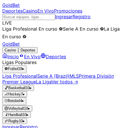
GoldBet
Deportes
Casino
En Vivo
Promociones
Ingresar
Registro
LIVE
Liga Profesional
En curso
⚽
Serie A
En curso
⚽
La Liga
En curso
⚽
GoldBet
Casino
Deportes
Inicio
En Vivo
Deportes
Ligas Populares
⚽
Futbol
18
▸
Liga Profesional
Serie A (Brazil)
MLS
Primera División
Premier League
La Liga
Ver todos →
🏀
Basketball
10
▸
🏒
Hockey
7
▸
⚾
Beisbol
4
▸
🏐
Volleyball
10
▸
🤾
Handball
10
▸
🏉
Rugby
10
▸
Ingresar
Registro