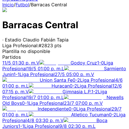
Inicio
/
Futbol
/
Barracas Central
Barracas Central
· Estadio Claudio Fabián Tapia
Liga Profesional
:
#
28
23
pts
Plantilla no disponible
Partidos
11/5
01:30 p. m.
V
Godoy Cruz
1-0
Liga
Profesional
19/5
01:00 p. m.
L
Sarmiento
Junin
1-1
Liga Profesional
27/5
05:00 p. m.
V
Union Santa Fe
0-2
Liga Profesional
4/6
01:00 p. m.
L
Huracan
0-2
Liga Profesional
12/6
07:15 p. m.
V
Gimnasia L.P.
1-2
Liga
Profesional
19/7
01:00 p. m.
L
Newells
Old Boys
0-1
Liga Profesional
23/7
07:00 p. m.
V
Independiente
0-0
Liga Profesional
29/7
01:00 p. m.
L
Atletico Tucuman
0-2
Liga
Profesional
4/8
03:30 p. m.
V
Boca
Juniors
1-1
Liga Profesional
9/8
02:30 p. m.
L