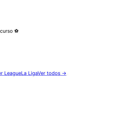
 curso
⚽
er League
La Liga
Ver todos →