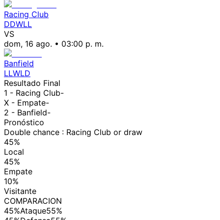
Racing Club
D
D
W
L
L
VS
dom, 16 ago.
•
03:00 p. m.
Banfield
L
L
W
L
D
Resultado Final
1 -
Racing Club
-
X - Empate
-
2 -
Banfield
-
Pronóstico
Double chance : Racing Club or draw
45%
Local
45%
Empate
10%
Visitante
COMPARACION
45%
Ataque
55%