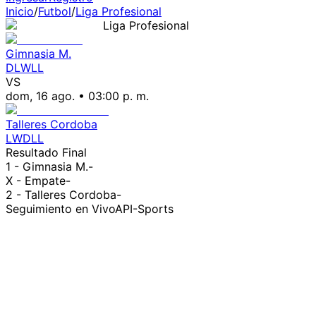
Inicio
/
Futbol
/
Liga Profesional
Liga Profesional
Gimnasia M.
D
L
W
L
L
VS
dom, 16 ago.
•
03:00 p. m.
Talleres Cordoba
L
W
D
L
L
Resultado Final
1 -
Gimnasia M.
-
X - Empate
-
2 -
Talleres Cordoba
-
Seguimiento en Vivo
API-Sports