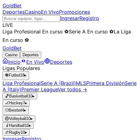
GoldBet
Deportes
Casino
En Vivo
Promociones
Ingresar
Registro
LIVE
Liga Profesional
En curso
⚽
Serie A
En curso
⚽
La Liga
En curso
⚽
GoldBet
Casino
Deportes
Inicio
En Vivo
Deportes
Ligas Populares
⚽
Futbol
18
▸
Liga Profesional
Serie A (Brazil)
MLS
Primera División
Serie
A (Italy)
Premier League
Ver todos →
🏀
Basketball
10
▸
🏒
Hockey
7
▸
⚾
Beisbol
4
▸
🏐
Volleyball
10
▸
🤾
Handball
10
▸
🏉
Rugby
10
▸
Ingresar
Registro