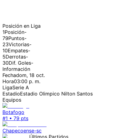
Posición en Liga
1
Posición
-
79
Puntos
-
23
Victorias
-
10
Empates
-
5
Derrotas
-
30
Dif. Goles
-
Información
Fecha
dom, 18 oct.
Hora
03:00 p. m.
Liga
Serie A
Estadio
Estadio Olimpico Nilton Santos
Equipos
Botafogo
#
1
•
79
pts
Chapecoense-sc
Últimos Partidos