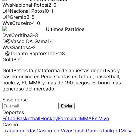
W
vs
Nacional Potosí
2-0
L
@
Nacional Potosí
0-1
L
@
Gremio
3-5
W
vs
Cruzeiro
4-0
Últimos Partidos
D
vs
Coritiba
3-3
D
@
Vasco DA Gama
1-1
W
vs
Santos
4-2
L
@
Toronto Raptors
100-118
GoldBet
GoldBet es la plataforma de apuestas deportivas y
casino online en Peru. Cuotas en futbol, basketball,
hockey, F1, MMA y mas de 190 juegos. El bono mas
generoso del mercado.
Suscribirse
Enviar
Deportes
Fútbol
Basketball
Hockey
Formula 1
MMA
En Vivo
Casino
Tragamonedas
Casino en Vivo
Crash Games
Jackpot
Mesa