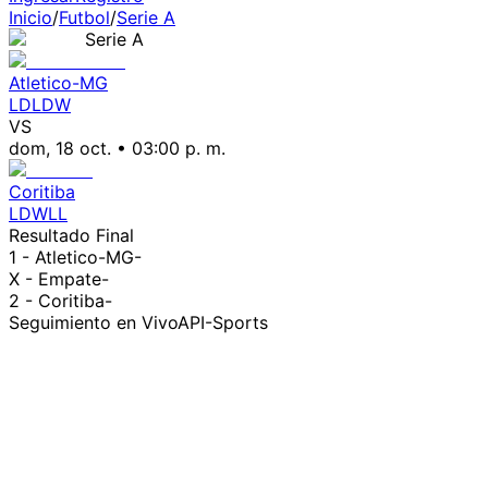
Inicio
/
Futbol
/
Serie A
Serie A
Atletico-MG
L
D
L
D
W
VS
dom, 18 oct.
•
03:00 p. m.
Coritiba
L
D
W
L
L
Resultado Final
1 -
Atletico-MG
-
X - Empate
-
2 -
Coritiba
-
Seguimiento en Vivo
API-Sports