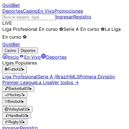
GoldBet
Deportes
Casino
En Vivo
Promociones
Ingresar
Registro
LIVE
Liga Profesional
En curso
⚽
Serie A
En curso
⚽
La Liga
En curso
⚽
GoldBet
Casino
Deportes
Inicio
En Vivo
Deportes
Ligas Populares
⚽
Futbol
18
▸
Liga Profesional
Serie A (Brazil)
MLS
Primera División
Premier League
La Liga
Ver todos →
🏀
Basketball
10
▸
🏒
Hockey
7
▸
⚾
Beisbol
4
▸
🏐
Volleyball
10
▸
🤾
Handball
10
▸
🏉
Rugby
10
▸
Ingresar
Registro