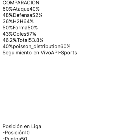
COMPARACION
60%
Ataque
40%
48%
Defensa
52%
36%
H2H
64%
50%
Forma
50%
43%
Goles
57%
46.2%
Total
53.8%
40%
poisson_distribution
60%
Seguimiento en Vivo
API-Sports
Posición en Liga
-
Posición
10
-
Puntos
50