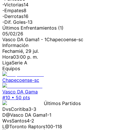
-
Victorias
14
-
Empates
8
-
Derrotas
16
-
Dif. Goles
-13
Últimos Enfrentamientos (
1
)
05/02/26
Vasco DA Gama
1
-
1
Chapecoense-sc
Información
Fecha
mié, 29 jul.
Hora
03:00 p. m.
Liga
Serie A
Equipos
Chapecoense-sc
Vasco DA Gama
#
10
•
50
pts
Últimos Partidos
D
vs
Coritiba
3-3
D
@
Vasco DA Gama
1-1
W
vs
Santos
4-2
L
@
Toronto Raptors
100-118