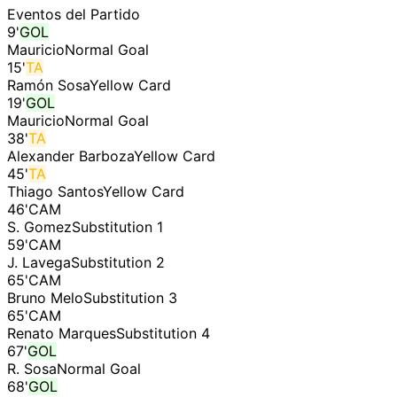
Eventos del Partido
9
'
GOL
Mauricio
Normal Goal
15
'
TA
Ramón Sosa
Yellow Card
19
'
GOL
Mauricio
Normal Goal
38
'
TA
Alexander Barboza
Yellow Card
45
'
TA
Thiago Santos
Yellow Card
46
'
CAM
S. Gomez
Substitution 1
59
'
CAM
J. Lavega
Substitution 2
65
'
CAM
Bruno Melo
Substitution 3
65
'
CAM
Renato Marques
Substitution 4
67
'
GOL
R. Sosa
Normal Goal
68
'
GOL