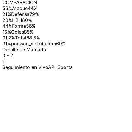
COMPARACION
56%
Ataque
44%
21%
Defensa
79%
20%
H2H
80%
44%
Forma
56%
15%
Goles
85%
31.2%
Total
68.8%
31%
poisson_distribution
69%
Detalle de Marcador
0 - 2
1T
Seguimiento en Vivo
API-Sports