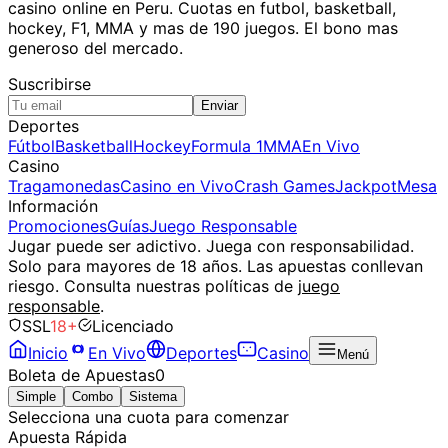
casino online en Peru. Cuotas en futbol, basketball,
hockey, F1, MMA y mas de 190 juegos. El bono mas
generoso del mercado.
Suscribirse
Enviar
Deportes
Fútbol
Basketball
Hockey
Formula 1
MMA
En Vivo
Casino
Tragamonedas
Casino en Vivo
Crash Games
Jackpot
Mesa
Información
Promociones
Guías
Juego Responsable
Jugar puede ser adictivo. Juega con responsabilidad.
Solo para mayores de 18 años. Las apuestas conllevan
riesgo. Consulta nuestras políticas de
juego
responsable
.
SSL
18+
Licenciado
Inicio
En Vivo
Deportes
Casino
Menú
Boleta de Apuestas
0
Simple
Combo
Sistema
Selecciona una cuota para comenzar
Apuesta Rápida