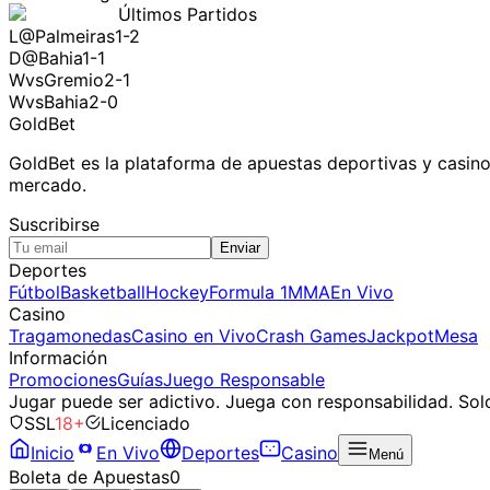
Últimos Partidos
L
@
Palmeiras
1-2
D
@
Bahia
1-1
W
vs
Gremio
2-1
W
vs
Bahia
2-0
GoldBet
GoldBet es la plataforma de apuestas deportivas y casino
mercado.
Suscribirse
Enviar
Deportes
Fútbol
Basketball
Hockey
Formula 1
MMA
En Vivo
Casino
Tragamonedas
Casino en Vivo
Crash Games
Jackpot
Mesa
Información
Promociones
Guías
Juego Responsable
Jugar puede ser adictivo. Juega con responsabilidad. Sol
SSL
18+
Licenciado
Inicio
En Vivo
Deportes
Casino
Menú
Boleta de Apuestas
0