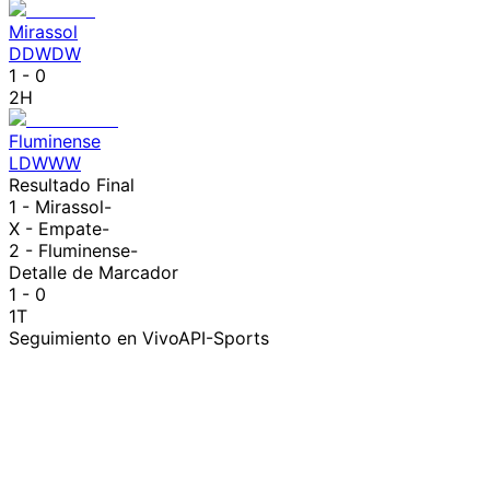
Mirassol
D
D
W
D
W
1
-
0
2H
Fluminense
L
D
W
W
W
Resultado Final
1 -
Mirassol
-
X - Empate
-
2 -
Fluminense
-
Detalle de Marcador
1 - 0
1T
Seguimiento en Vivo
API-Sports