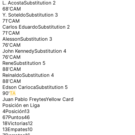
L. Acosta
Substitution 2
68
'
CAM
Y. Soteldo
Substitution 3
71
'
CAM
Carlos Eduardo
Substitution 2
71
'
CAM
Alesson
Substitution 3
76
'
CAM
John Kennedy
Substitution 4
76
'
CAM
Rene
Substitution 5
88
'
CAM
Reinaldo
Substitution 4
88
'
CAM
Edson Carioca
Substitution 5
90
'
TA
Juan Pablo Freytes
Yellow Card
Posición en Liga
4
Posición
13
67
Puntos
46
18
Victorias
12
13
Empates
10