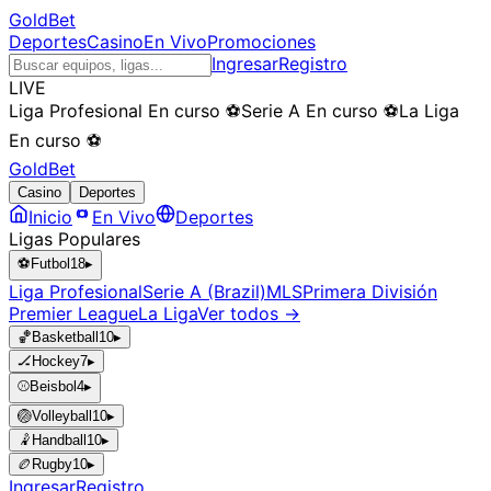
GoldBet
Deportes
Casino
En Vivo
Promociones
Ingresar
Registro
LIVE
Liga Profesional
En curso
⚽
Serie A
En curso
⚽
La Liga
En curso
⚽
GoldBet
Casino
Deportes
Inicio
En Vivo
Deportes
Ligas Populares
⚽
Futbol
18
▸
Liga Profesional
Serie A (Brazil)
MLS
Primera División
Premier League
La Liga
Ver todos →
🏀
Basketball
10
▸
🏒
Hockey
7
▸
⚾
Beisbol
4
▸
🏐
Volleyball
10
▸
🤾
Handball
10
▸
🏉
Rugby
10
▸
Ingresar
Registro