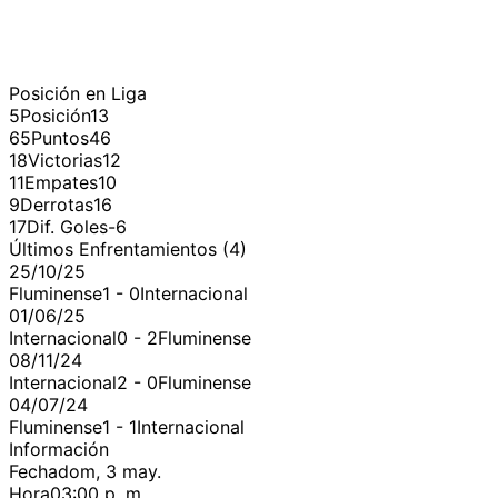
Posición en Liga
5
Posición
13
65
Puntos
46
18
Victorias
12
11
Empates
10
9
Derrotas
16
17
Dif. Goles
-6
Últimos Enfrentamientos (
4
)
25/10/25
Fluminense
1
-
0
Internacional
01/06/25
Internacional
0
-
2
Fluminense
08/11/24
Internacional
2
-
0
Fluminense
04/07/24
Fluminense
1
-
1
Internacional
Información
Fecha
dom, 3 may.
Hora
03:00 p. m.