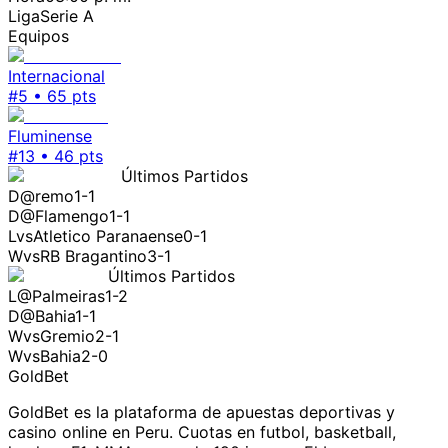
Liga
Serie A
Equipos
Internacional
#
5
•
65
pts
Fluminense
#
13
•
46
pts
Últimos Partidos
D
@
remo
1-1
D
@
Flamengo
1-1
L
vs
Atletico Paranaense
0-1
W
vs
RB Bragantino
3-1
Últimos Partidos
L
@
Palmeiras
1-2
D
@
Bahia
1-1
W
vs
Gremio
2-1
W
vs
Bahia
2-0
GoldBet
GoldBet es la plataforma de apuestas deportivas y
casino online en Peru. Cuotas en futbol, basketball,