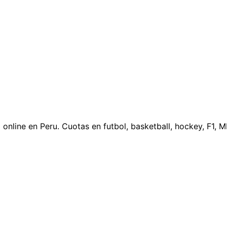
 online en Peru. Cuotas en futbol, basketball, hockey, F1