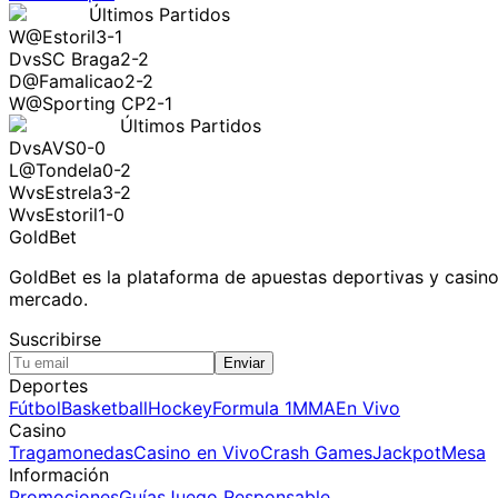
Últimos Partidos
W
@
Estoril
3-1
D
vs
SC Braga
2-2
D
@
Famalicao
2-2
W
@
Sporting CP
2-1
Últimos Partidos
D
vs
AVS
0-0
L
@
Tondela
0-2
W
vs
Estrela
3-2
W
vs
Estoril
1-0
GoldBet
GoldBet es la plataforma de apuestas deportivas y casino
mercado.
Suscribirse
Enviar
Deportes
Fútbol
Basketball
Hockey
Formula 1
MMA
En Vivo
Casino
Tragamonedas
Casino en Vivo
Crash Games
Jackpot
Mesa
Información
Promociones
Guías
Juego Responsable