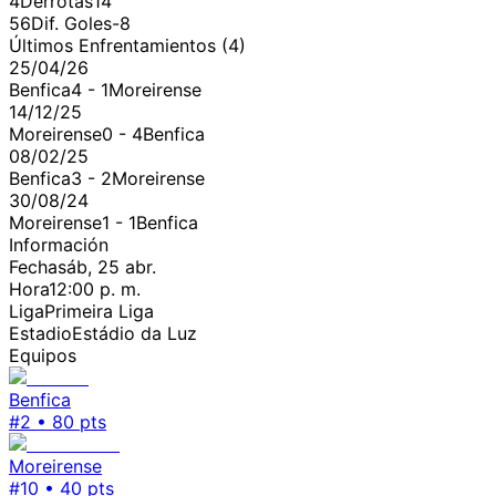
4
Derrotas
14
56
Dif. Goles
-8
Últimos Enfrentamientos (
4
)
25/04/26
Benfica
4
-
1
Moreirense
14/12/25
Moreirense
0
-
4
Benfica
08/02/25
Benfica
3
-
2
Moreirense
30/08/24
Moreirense
1
-
1
Benfica
Información
Fecha
sáb, 25 abr.
Hora
12:00 p. m.
Liga
Primeira Liga
Estadio
Estádio da Luz
Equipos
Benfica
#
2
•
80
pts
Moreirense
#
10
•
40
pts