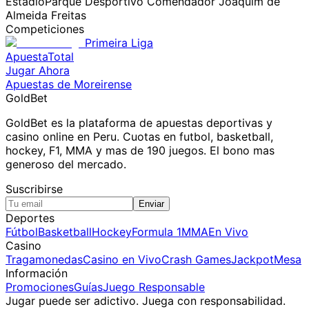
Estadio
Parque Desportivo Comendador Joaquim de
Almeida Freitas
Competiciones
Primeira Liga
ApuestaTotal
Jugar Ahora
Apuestas de
Moreirense
GoldBet
GoldBet es la plataforma de apuestas deportivas y
casino online en Peru. Cuotas en futbol, basketball,
hockey, F1, MMA y mas de 190 juegos. El bono mas
generoso del mercado.
Suscribirse
Enviar
Deportes
Fútbol
Basketball
Hockey
Formula 1
MMA
En Vivo
Casino
Tragamonedas
Casino en Vivo
Crash Games
Jackpot
Mesa
Información
Promociones
Guías
Juego Responsable
Jugar puede ser adictivo. Juega con responsabilidad.