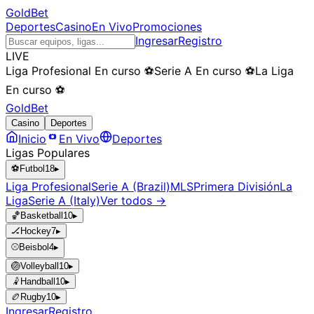
GoldBet
Deportes
Casino
En Vivo
Promociones
Ingresar
Registro
LIVE
Liga Profesional
En curso
⚽
Serie A
En curso
⚽
La Liga
En curso
⚽
GoldBet
Casino
Deportes
Inicio
En Vivo
Deportes
Ligas Populares
⚽
Futbol
18
▸
Liga Profesional
Serie A (Brazil)
MLS
Primera División
La
Liga
Serie A (Italy)
Ver todos →
🏀
Basketball
10
▸
🏒
Hockey
7
▸
⚾
Beisbol
4
▸
🏐
Volleyball
10
▸
🤾
Handball
10
▸
🏉
Rugby
10
▸
Ingresar
Registro