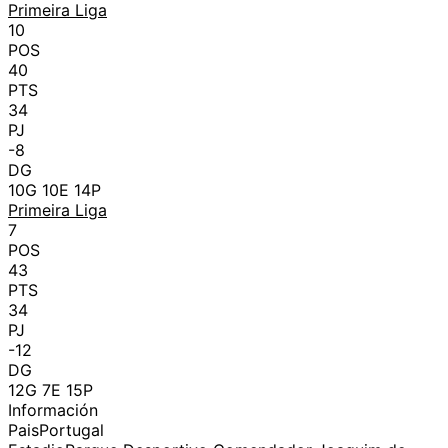
Primeira Liga
10
POS
40
PTS
34
PJ
-8
DG
10
G
10
E
14
P
Primeira Liga
7
POS
43
PTS
34
PJ
-12
DG
12
G
7
E
15
P
Información
Pais
Portugal