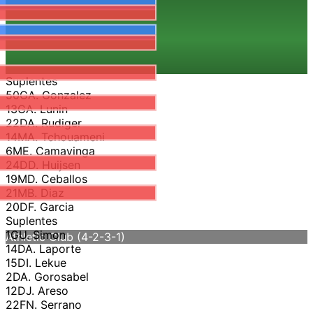
Suplentes
50
G
A. Gonzalez
13
G
A. Lunin
22
D
A. Rudiger
14
M
A. Tchouameni
6
M
E. Camavinga
24
D
D. Huijsen
19
M
D. Ceballos
21
M
B. Diaz
20
D
F. Garcia
Suplentes
1
G
U. Simon
Athletic Club
(4-2-3-1)
14
D
A. Laporte
15
D
I. Lekue
2
D
A. Gorosabel
12
D
J. Areso
22
F
N. Serrano