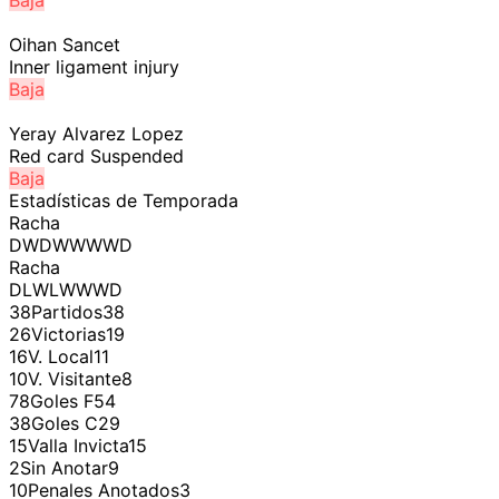
Baja
Oihan Sancet
Inner ligament injury
Baja
Yeray Alvarez Lopez
Red card Suspended
Baja
Estadísticas de Temporada
Racha
DWDWWWWD
Racha
DLWLWWWD
38
Partidos
38
26
Victorias
19
16
V. Local
11
10
V. Visitante
8
78
Goles F
54
38
Goles C
29
15
Valla Invicta
15
2
Sin Anotar
9
10
Penales Anotados
3