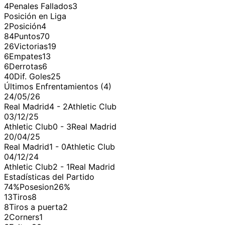
4
Penales Fallados
3
Posición en Liga
2
Posición
4
84
Puntos
70
26
Victorias
19
6
Empates
13
6
Derrotas
6
40
Dif. Goles
25
Últimos Enfrentamientos (
4
)
24/05/26
Real Madrid
4
-
2
Athletic Club
03/12/25
Athletic Club
0
-
3
Real Madrid
20/04/25
Real Madrid
1
-
0
Athletic Club
04/12/24
Athletic Club
2
-
1
Real Madrid
Estadísticas del Partido
74%
Posesion
26%
13
Tiros
8
8
Tiros a puerta
2
2
Corners
1