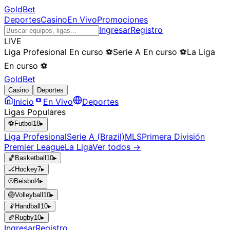
GoldBet
Deportes
Casino
En Vivo
Promociones
Ingresar
Registro
LIVE
Liga Profesional
En curso
⚽
Serie A
En curso
⚽
La Liga
En curso
⚽
GoldBet
Casino
Deportes
Inicio
En Vivo
Deportes
Ligas Populares
⚽
Futbol
18
▸
Liga Profesional
Serie A (Brazil)
MLS
Primera División
Premier League
La Liga
Ver todos →
🏀
Basketball
10
▸
🏒
Hockey
7
▸
⚾
Beisbol
4
▸
🏐
Volleyball
10
▸
🤾
Handball
10
▸
🏉
Rugby
10
▸
Ingresar
Registro