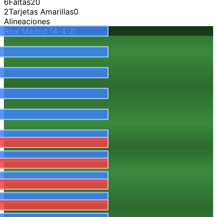
6
Faltas
20
2
Tarjetas Amarillas
0
Alineaciones
Real Madrid
(4-4-2)