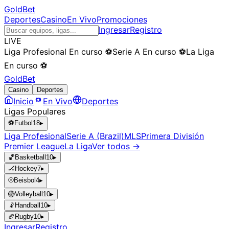
GoldBet
Deportes
Casino
En Vivo
Promociones
Ingresar
Registro
LIVE
Liga Profesional
En curso
⚽
Serie A
En curso
⚽
La Liga
En curso
⚽
GoldBet
Casino
Deportes
Inicio
En Vivo
Deportes
Ligas Populares
⚽
Futbol
18
▸
Liga Profesional
Serie A (Brazil)
MLS
Primera División
Premier League
La Liga
Ver todos →
🏀
Basketball
10
▸
🏒
Hockey
7
▸
⚾
Beisbol
4
▸
🏐
Volleyball
10
▸
🤾
Handball
10
▸
🏉
Rugby
10
▸
Ingresar
Registro