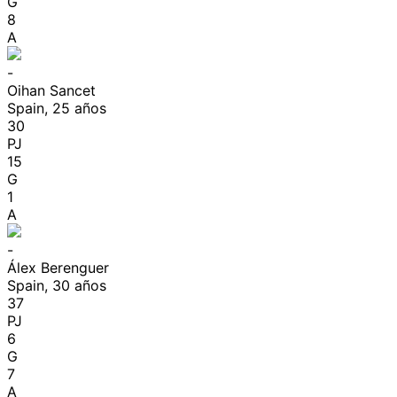
G
8
A
-
Oihan Sancet
Spain
, 25 años
30
PJ
15
G
1
A
-
Álex Berenguer
Spain
, 30 años
37
PJ
6
G
7
A