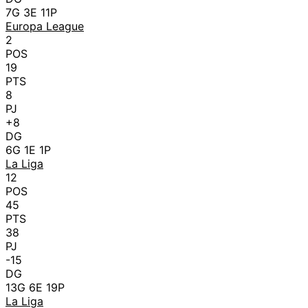
7
G
3
E
11
P
Europa League
2
POS
19
PTS
8
PJ
+8
DG
6
G
1
E
1
P
La Liga
12
POS
45
PTS
38
PJ
-15
DG
13
G
6
E
19
P
La Liga