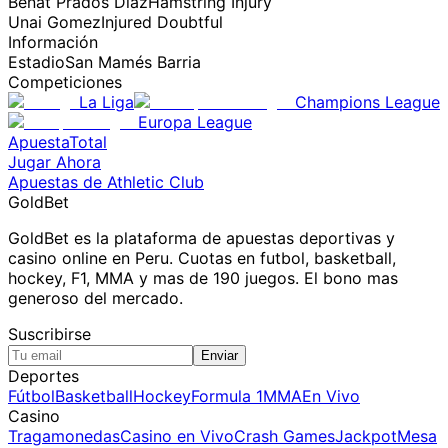
Benat Prados Diaz
Hamstring Injury
Unai Gomez
Injured Doubtful
Información
Estadio
San Mamés Barria
Competiciones
La Liga
Champions League
Europa League
ApuestaTotal
Jugar Ahora
Apuestas de
Athletic Club
GoldBet
GoldBet es la plataforma de apuestas deportivas y
casino online en Peru. Cuotas en futbol, basketball,
hockey, F1, MMA y mas de 190 juegos. El bono mas
generoso del mercado.
Suscribirse
Enviar
Deportes
Fútbol
Basketball
Hockey
Formula 1
MMA
En Vivo
Casino
Tragamonedas
Casino en Vivo
Crash Games
Jackpot
Mesa