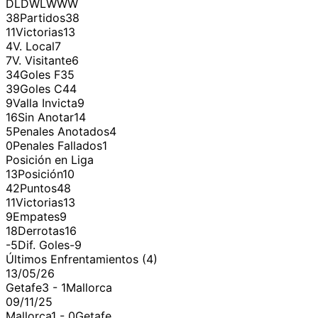
DLDWLWWW
38
Partidos
38
11
Victorias
13
4
V. Local
7
7
V. Visitante
6
34
Goles F
35
39
Goles C
44
9
Valla Invicta
9
16
Sin Anotar
14
5
Penales Anotados
4
0
Penales Fallados
1
Posición en Liga
13
Posición
10
42
Puntos
48
11
Victorias
13
9
Empates
9
18
Derrotas
16
-5
Dif. Goles
-9
Últimos Enfrentamientos (
4
)
13/05/26
Getafe
3
-
1
Mallorca
09/11/25
Mallorca
1
-
0
Getafe