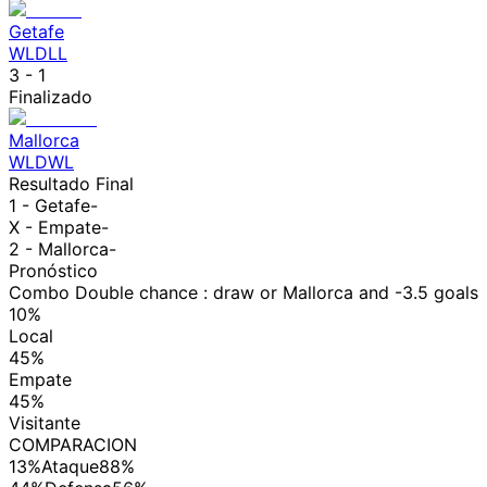
Getafe
W
L
D
L
L
3
-
1
Finalizado
Mallorca
W
L
D
W
L
Resultado Final
1 -
Getafe
-
X - Empate
-
2 -
Mallorca
-
Pronóstico
Combo Double chance : draw or Mallorca and -3.5 goals
10%
Local
45%
Empate
45%
Visitante
COMPARACION
13%
Ataque
88%