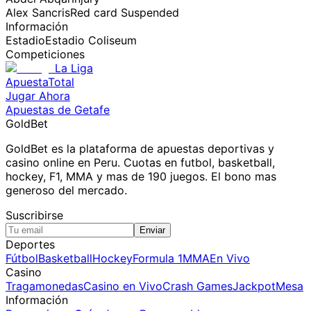
Alex Sancris
Red card Suspended
Información
Estadio
Estadio Coliseum
Competiciones
La Liga
ApuestaTotal
Jugar Ahora
Apuestas de
Getafe
GoldBet
GoldBet es la plataforma de apuestas deportivas y
casino online en Peru. Cuotas en futbol, basketball,
hockey, F1, MMA y mas de 190 juegos. El bono mas
generoso del mercado.
Suscribirse
Enviar
Deportes
Fútbol
Basketball
Hockey
Formula 1
MMA
En Vivo
Casino
Tragamonedas
Casino en Vivo
Crash Games
Jackpot
Mesa
Información