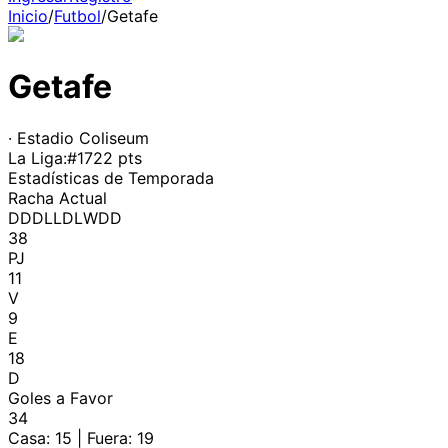
Inicio
/
Futbol
/
Getafe
Getafe
· Estadio Coliseum
La Liga
:
#
17
22
pts
Estadísticas de Temporada
Racha Actual
D
D
D
L
L
D
L
W
D
D
38
PJ
11
V
9
E
18
D
Goles a Favor
34
Casa:
15
| Fuera:
19