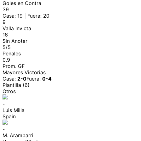
Goles en Contra
39
Casa:
19
| Fuera:
20
9
Valla Invicta
16
Sin Anotar
5
/
5
Penales
0.9
Prom. GF
Mayores Victorias
Casa:
2-0
Fuera:
0-4
Plantilla (
6
)
Otros
-
Luis Milla
Spain
-
M. Arambarri