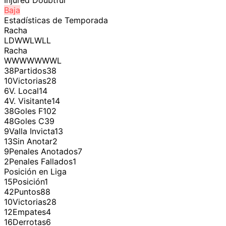
Injured Doubtful
Baja
Estadísticas de Temporada
Racha
LDWWLWLL
Racha
WWWWWWWL
38
Partidos
38
10
Victorias
28
6
V. Local
14
4
V. Visitante
14
38
Goles F
102
48
Goles C
39
9
Valla Invicta
13
13
Sin Anotar
2
9
Penales Anotados
7
2
Penales Fallados
1
Posición en Liga
15
Posición
1
42
Puntos
88
10
Victorias
28
12
Empates
4
16
Derrotas
6