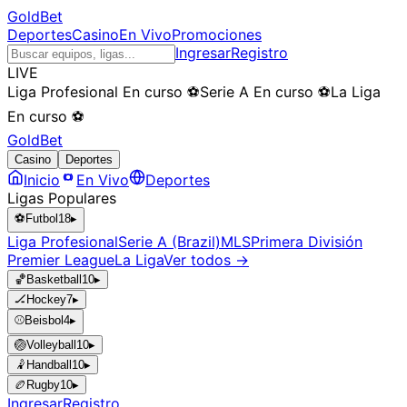
GoldBet
Deportes
Casino
En Vivo
Promociones
Ingresar
Registro
LIVE
Liga Profesional
En curso
⚽
Serie A
En curso
⚽
La Liga
En curso
⚽
GoldBet
Casino
Deportes
Inicio
En Vivo
Deportes
Ligas Populares
⚽
Futbol
18
▸
Liga Profesional
Serie A (Brazil)
MLS
Primera División
Premier League
La Liga
Ver todos →
🏀
Basketball
10
▸
🏒
Hockey
7
▸
⚾
Beisbol
4
▸
🏐
Volleyball
10
▸
🤾
Handball
10
▸
🏉
Rugby
10
▸
Ingresar
Registro