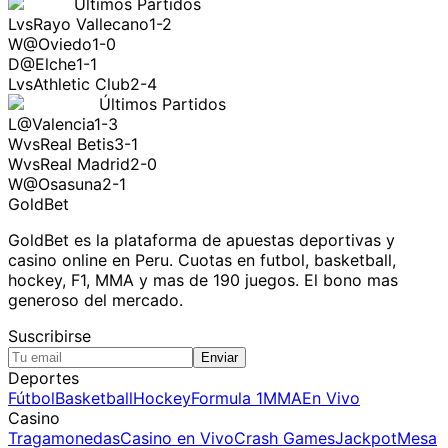
Últimos Partidos
L
vs
Rayo Vallecano
1-2
W
@
Oviedo
1-0
D
@
Elche
1-1
L
vs
Athletic Club
2-4
Últimos Partidos
L
@
Valencia
1-3
W
vs
Real Betis
3-1
W
vs
Real Madrid
2-0
W
@
Osasuna
2-1
GoldBet
GoldBet es la plataforma de apuestas deportivas y
casino online en Peru. Cuotas en futbol, basketball,
hockey, F1, MMA y mas de 190 juegos. El bono mas
generoso del mercado.
Suscribirse
Enviar
Deportes
Fútbol
Basketball
Hockey
Formula 1
MMA
En Vivo
Casino
Tragamonedas
Casino en Vivo
Crash Games
Jackpot
Mesa