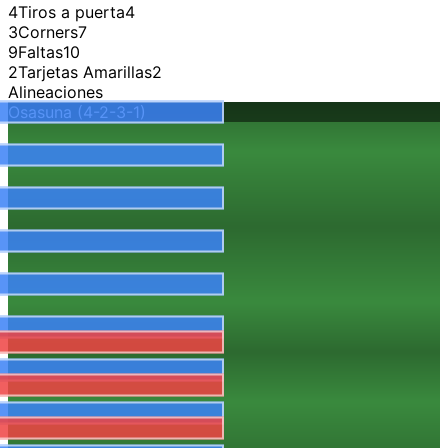
4
Tiros a puerta
4
3
Corners
7
9
Faltas
10
2
Tarjetas Amarillas
2
Alineaciones
Osasuna
(4-2-3-1)