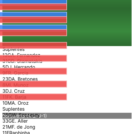
Suplentes
13
G
A. Fernandez
31
G
D. Stamatakis
5
D
J. Herrando
9
F
R. Garcia
23
D
A. Bretones
8
M
I. Munoz
3
D
J. Cruz
11
F
K. Barja
10
M
A. Oroz
Suplentes
25
G
W. Szczesny
Barcelona
(4-2-3-1)
33
G
E. Aller
21
M
F. de Jong
11
F
Raphinha