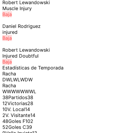
Robert Lewandowski
Muscle Injury
Baja
Daniel Rodriguez
injured
Baja
Robert Lewandowski
Injured Doubtful
Baja
Estadísticas de Temporada
Racha
DWLWLWDW
Racha
WWWWWWWL
38
Partidos
38
12
Victorias
28
10
V. Local
14
2
V. Visitante
14
48
Goles F
102
52
Goles C
39