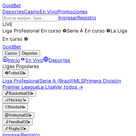
GoldBet
Deportes
Casino
En Vivo
Promociones
Ingresar
Registro
LIVE
Liga Profesional
En curso
⚽
Serie A
En curso
⚽
La Liga
En curso
⚽
GoldBet
Casino
Deportes
Inicio
En Vivo
Deportes
Ligas Populares
⚽
Futbol
18
▸
Liga Profesional
Serie A (Brazil)
MLS
Primera División
Premier League
La Liga
Ver todos →
🏀
Basketball
10
▸
🏒
Hockey
7
▸
⚾
Beisbol
4
▸
🏐
Volleyball
10
▸
🤾
Handball
10
▸
🏉
Rugby
10
▸
Ingresar
Registro