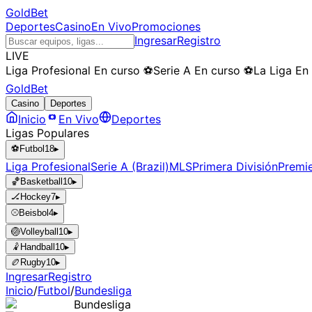
GoldBet
Deportes
Casino
En Vivo
Promociones
Ingresar
Registro
LIVE
Liga Profesional
En curso
⚽
Serie A
En curso
⚽
La Liga
En
GoldBet
Casino
Deportes
Inicio
En Vivo
Deportes
Ligas Populares
⚽
Futbol
18
▸
Liga Profesional
Serie A (Brazil)
MLS
Primera División
Premi
🏀
Basketball
10
▸
🏒
Hockey
7
▸
⚾
Beisbol
4
▸
🏐
Volleyball
10
▸
🤾
Handball
10
▸
🏉
Rugby
10
▸
Ingresar
Registro
Inicio
/
Futbol
/
Bundesliga
Bundesliga