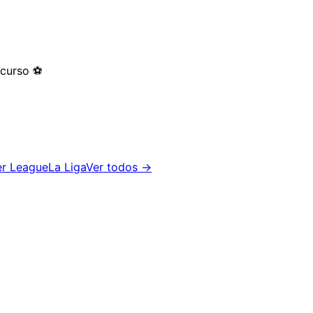
 curso
⚽
er League
La Liga
Ver todos →