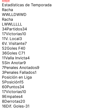
Baja
Estadísticas de Temporada
Racha
WWLLDWWD
Racha
LWWLLLLL
34
Partidos
34
17
Victorias
10
11
V. Local
3
6
V. Visitante
7
52
Goles F
40
36
Goles C
71
11
Valla Invicta
4
5
Sin Anotar
9
7
Penales Anotados
9
3
Penales Fallados
1
Posición en Liga
5
Posición
15
60
Puntos
34
17
Victorias
10
9
Empates
4
8
Derrotas
20
16
Dif. Goles
-31