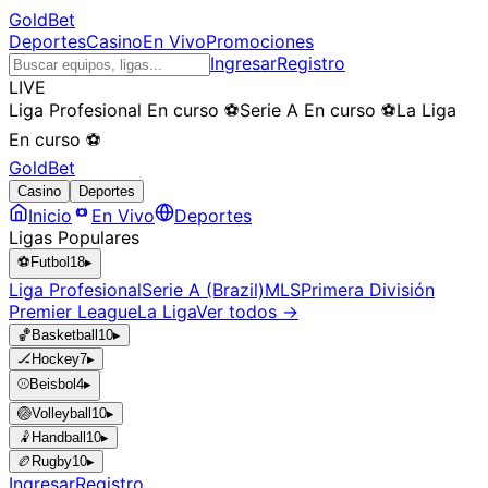
GoldBet
Deportes
Casino
En Vivo
Promociones
Ingresar
Registro
LIVE
Liga Profesional
En curso
⚽
Serie A
En curso
⚽
La Liga
En curso
⚽
GoldBet
Casino
Deportes
Inicio
En Vivo
Deportes
Ligas Populares
⚽
Futbol
18
▸
Liga Profesional
Serie A (Brazil)
MLS
Primera División
Premier League
La Liga
Ver todos →
🏀
Basketball
10
▸
🏒
Hockey
7
▸
⚾
Beisbol
4
▸
🏐
Volleyball
10
▸
🤾
Handball
10
▸
🏉
Rugby
10
▸
Ingresar
Registro