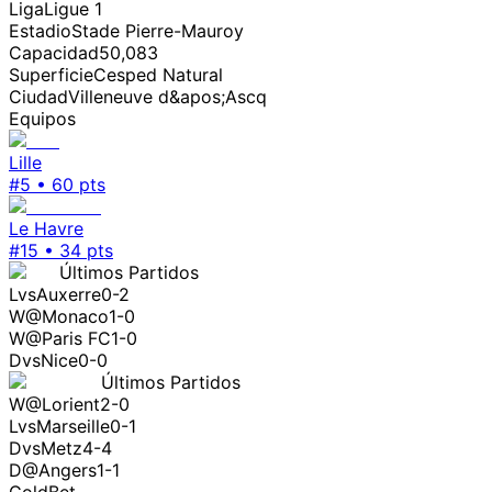
Liga
Ligue 1
Estadio
Stade Pierre-Mauroy
Capacidad
50,083
Superficie
Cesped Natural
Ciudad
Villeneuve d&apos;Ascq
Equipos
Lille
#
5
•
60
pts
Le Havre
#
15
•
34
pts
Últimos Partidos
L
vs
Auxerre
0-2
W
@
Monaco
1-0
W
@
Paris FC
1-0
D
vs
Nice
0-0
Últimos Partidos
W
@
Lorient
2-0
L
vs
Marseille
0-1
D
vs
Metz
4-4
D
@
Angers
1-1