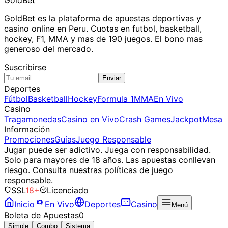
GoldBet
GoldBet es la plataforma de apuestas deportivas y
casino online en Peru. Cuotas en futbol, basketball,
hockey, F1, MMA y mas de 190 juegos. El bono mas
generoso del mercado.
Suscribirse
Enviar
Deportes
Fútbol
Basketball
Hockey
Formula 1
MMA
En Vivo
Casino
Tragamonedas
Casino en Vivo
Crash Games
Jackpot
Mesa
Información
Promociones
Guías
Juego Responsable
Jugar puede ser adictivo. Juega con responsabilidad.
Solo para mayores de 18 años. Las apuestas conllevan
riesgo. Consulta nuestras políticas de
juego
responsable
.
SSL
18+
Licenciado
Inicio
En Vivo
Deportes
Casino
Menú
Boleta de Apuestas
0
Simple
Combo
Sistema