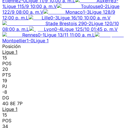
Etienne
2-0
Ligue 1
1/9
10:00 a. m.
L
Auxerre
3-
1
Ligue 1
15/9
10:00 a. m.
V
Toulouse
0-2
Ligue
1
22/9
08:00 a. m.
V
Monaco
1-3
Ligue 1
28/9
12:00 p. m.
L
Lille
0-3
Ligue 1
6/10
10:00 a. m.
V
Stade Brestois 29
0-2
Ligue 1
20/10
08:00 a. m.
L
Lyon
0-4
Ligue 1
25/10
01:45 p. m.
V
Rennes
0-1
Ligue 1
3/11
11:00 a. m.
L
Montpellier
1-0
Ligue 1
Posición
Ligue 1
15
POS
20
PTS
19
PJ
-8
DG
4
G
8
E
7
P
Ligue 1
15
POS
34