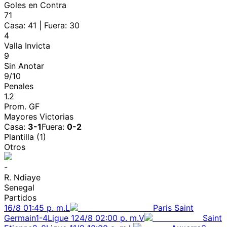
Goles en Contra
71
Casa:
41
| Fuera:
30
4
Valla Invicta
9
Sin Anotar
9
/
10
Penales
1.2
Prom. GF
Mayores Victorias
Casa:
3-1
Fuera:
0-2
Plantilla (
1
)
Otros
-
R. Ndiaye
Senegal
Partidos
16/8
01:45 p. m.
L
Paris Saint
Germain
1-4
Ligue 1
24/8
02:00 p. m.
V
Saint