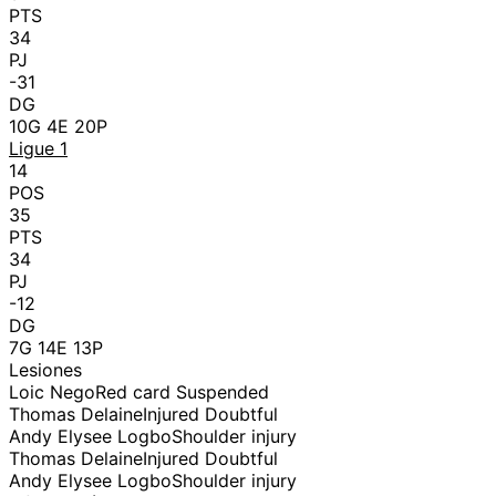
PTS
34
PJ
-31
DG
10
G
4
E
20
P
Ligue 1
14
POS
35
PTS
34
PJ
-12
DG
7
G
14
E
13
P
Lesiones
Loic Nego
Red card Suspended
Thomas Delaine
Injured Doubtful
Andy Elysee Logbo
Shoulder injury
Thomas Delaine
Injured Doubtful
Andy Elysee Logbo
Shoulder injury