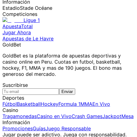
Información
Estadio
Stade Océane
Competiciones
Ligue 1
ApuestaTotal
Jugar Ahora
Apuestas de
Le Havre
GoldBet
GoldBet es la plataforma de apuestas deportivas y
casino online en Peru. Cuotas en futbol, basketball,
hockey, F1, MMA y mas de 190 juegos. El bono mas
generoso del mercado.
Suscribirse
Enviar
Deportes
Fútbol
Basketball
Hockey
Formula 1
MMA
En Vivo
Casino
Tragamonedas
Casino en Vivo
Crash Games
Jackpot
Mesa
Información
Promociones
Guías
Juego Responsable
Jugar puede ser adictivo. Juega con responsabilidad.