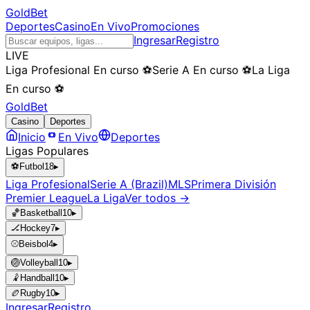
GoldBet
Deportes
Casino
En Vivo
Promociones
Ingresar
Registro
LIVE
Liga Profesional
En curso
⚽
Serie A
En curso
⚽
La Liga
En curso
⚽
GoldBet
Casino
Deportes
Inicio
En Vivo
Deportes
Ligas Populares
⚽
Futbol
18
▸
Liga Profesional
Serie A (Brazil)
MLS
Primera División
Premier League
La Liga
Ver todos →
🏀
Basketball
10
▸
🏒
Hockey
7
▸
⚾
Beisbol
4
▸
🏐
Volleyball
10
▸
🤾
Handball
10
▸
🏉
Rugby
10
▸
Ingresar
Registro