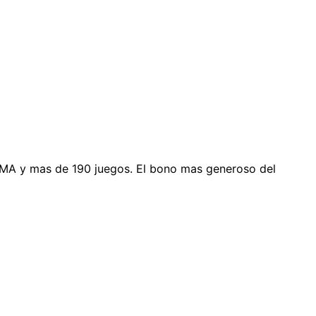
, MMA y mas de 190 juegos. El bono mas generoso del