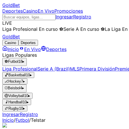
GoldBet
Deportes
Casino
En Vivo
Promociones
Ingresar
Registro
LIVE
Liga Profesional
En curso
⚽
Serie A
En curso
⚽
La Liga
En
GoldBet
Casino
Deportes
Inicio
En Vivo
Deportes
Ligas Populares
⚽
Futbol
18
▸
Liga Profesional
Serie A (Brazil)
MLS
Primera División
Premi
🏀
Basketball
10
▸
🏒
Hockey
7
▸
⚾
Beisbol
4
▸
🏐
Volleyball
10
▸
🤾
Handball
10
▸
🏉
Rugby
10
▸
Ingresar
Registro
Inicio
/
Futbol
/
Telstar