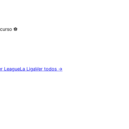
 curso
⚽
er League
La Liga
Ver todos →