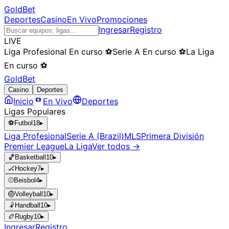
GoldBet
Deportes
Casino
En Vivo
Promociones
Ingresar
Registro
LIVE
Liga Profesional
En curso
⚽
Serie A
En curso
⚽
La Liga
En curso
⚽
GoldBet
Casino
Deportes
Inicio
En Vivo
Deportes
Ligas Populares
⚽
Futbol
18
▸
Liga Profesional
Serie A (Brazil)
MLS
Primera División
Premier League
La Liga
Ver todos →
🏀
Basketball
10
▸
🏒
Hockey
7
▸
⚾
Beisbol
4
▸
🏐
Volleyball
10
▸
🤾
Handball
10
▸
🏉
Rugby
10
▸
Ingresar
Registro