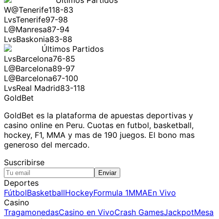
Últimos Partidos
W
@
Tenerife
118-83
L
vs
Tenerife
97-98
L
@
Manresa
87-94
L
vs
Baskonia
83-88
Últimos Partidos
L
vs
Barcelona
76-85
L
@
Barcelona
89-97
L
@
Barcelona
67-100
L
vs
Real Madrid
83-118
GoldBet
GoldBet es la plataforma de apuestas deportivas y
casino online en Peru. Cuotas en futbol, basketball,
hockey, F1, MMA y mas de 190 juegos. El bono mas
generoso del mercado.
Suscribirse
Enviar
Deportes
Fútbol
Basketball
Hockey
Formula 1
MMA
En Vivo
Casino
Tragamonedas
Casino en Vivo
Crash Games
Jackpot
Mesa