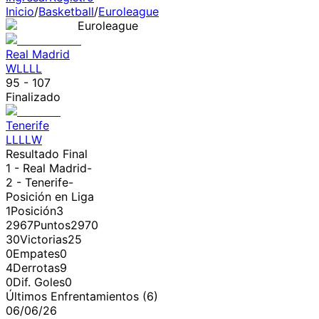
Inicio
/
Basketball
/
Euroleague
Euroleague
Real Madrid
W
L
L
L
L
95
-
107
Finalizado
Tenerife
L
L
L
L
W
Resultado Final
1 -
Real Madrid
-
2 -
Tenerife
-
Posición en Liga
1
Posición
3
2967
Puntos
2970
30
Victorias
25
0
Empates
0
4
Derrotas
9
0
Dif. Goles
0
Últimos Enfrentamientos (
6
)
06/06/26