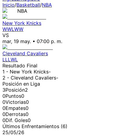
Inicio
/
Basketball
/
NBA
NBA
New York Knicks
W
W
L
W
W
VS
mar, 19 may.
•
07:00 p. m.
Cleveland Cavaliers
L
L
L
W
L
Resultado Final
1 -
New York Knicks
-
2 -
Cleveland Cavaliers
-
Posición en Liga
3
Posición
2
0
Puntos
0
0
Victorias
0
0
Empates
0
0
Derrotas
0
0
Dif. Goles
0
Últimos Enfrentamientos (
6
)
25/05/26