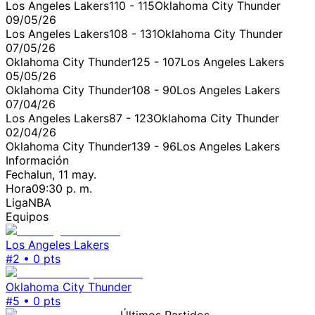
Los Angeles Lakers
110
-
115
Oklahoma City Thunder
09/05/26
Los Angeles Lakers
108
-
131
Oklahoma City Thunder
07/05/26
Oklahoma City Thunder
125
-
107
Los Angeles Lakers
05/05/26
Oklahoma City Thunder
108
-
90
Los Angeles Lakers
07/04/26
Los Angeles Lakers
87
-
123
Oklahoma City Thunder
02/04/26
Oklahoma City Thunder
139
-
96
Los Angeles Lakers
Información
Fecha
lun, 11 may.
Hora
09:30 p. m.
Liga
NBA
Equipos
Los Angeles Lakers
#
2
•
0
pts
Oklahoma City Thunder
#
5
•
0
pts