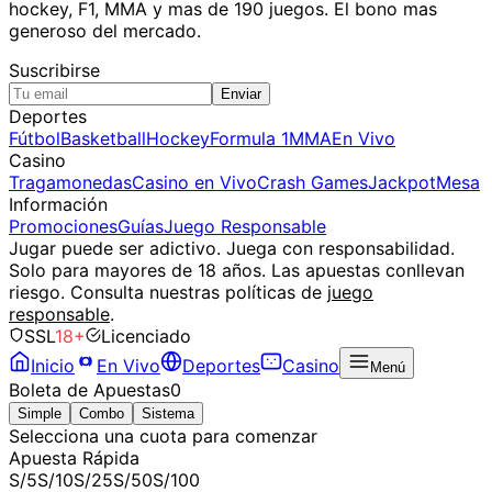
hockey, F1, MMA y mas de 190 juegos. El bono mas
generoso del mercado.
Suscribirse
Enviar
Deportes
Fútbol
Basketball
Hockey
Formula 1
MMA
En Vivo
Casino
Tragamonedas
Casino en Vivo
Crash Games
Jackpot
Mesa
Información
Promociones
Guías
Juego Responsable
Jugar puede ser adictivo. Juega con responsabilidad.
Solo para mayores de 18 años. Las apuestas conllevan
riesgo. Consulta nuestras políticas de
juego
responsable
.
SSL
18+
Licenciado
Inicio
En Vivo
Deportes
Casino
Menú
Boleta de Apuestas
0
Simple
Combo
Sistema
Selecciona una cuota para comenzar
Apuesta Rápida
S/5
S/10
S/25
S/50
S/100