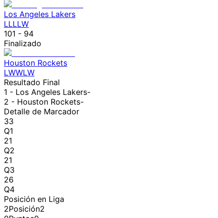
Los Angeles Lakers
L
L
L
L
W
101
-
94
Finalizado
Houston Rockets
L
W
W
L
W
Resultado Final
1 -
Los Angeles Lakers
-
2 -
Houston Rockets
-
Detalle de Marcador
33
Q1
21
Q2
21
Q3
26
Q4
Posición en Liga
2
Posición
2