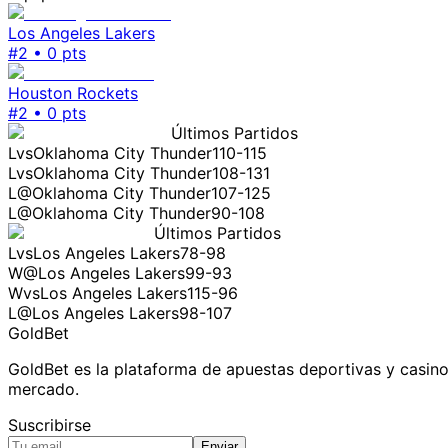
Los Angeles Lakers
#
2
•
0
pts
Houston Rockets
#
2
•
0
pts
Últimos Partidos
L
vs
Oklahoma City Thunder
110-115
L
vs
Oklahoma City Thunder
108-131
L
@
Oklahoma City Thunder
107-125
L
@
Oklahoma City Thunder
90-108
Últimos Partidos
L
vs
Los Angeles Lakers
78-98
W
@
Los Angeles Lakers
99-93
W
vs
Los Angeles Lakers
115-96
L
@
Los Angeles Lakers
98-107
GoldBet
GoldBet es la plataforma de apuestas deportivas y casino
mercado.
Suscribirse
Enviar