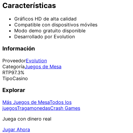
Características
Gráficos HD de alta calidad
Compatible con dispositivos móviles
Modo demo gratuito disponible
Desarrollado por
Evolution
Información
Proveedor
Evolution
Categoría
Juegos de Mesa
RTP
97.3
%
Tipo
Casino
Explorar
Más
Juegos de Mesa
Todos los
juegos
Tragamonedas
Crash Games
Juega con dinero real
Jugar Ahora