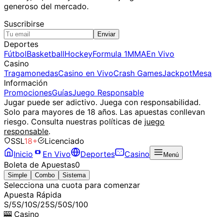
generoso del mercado.
Suscribirse
Enviar
Deportes
Fútbol
Basketball
Hockey
Formula 1
MMA
En Vivo
Casino
Tragamonedas
Casino en Vivo
Crash Games
Jackpot
Mesa
Información
Promociones
Guías
Juego Responsable
Jugar puede ser adictivo. Juega con responsabilidad.
Solo para mayores de 18 años. Las apuestas conllevan
riesgo. Consulta nuestras políticas de
juego
responsable
.
SSL
18+
Licenciado
Inicio
En Vivo
Deportes
Casino
Menú
Boleta de Apuestas
0
Simple
Combo
Sistema
Selecciona una cuota para comenzar
Apuesta Rápida
S/5
S/10
S/25
S/50
S/100
🎰 Casino