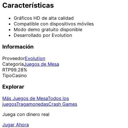
Características
Gráficos HD de alta calidad
Compatible con dispositivos móviles
Modo demo gratuito disponible
Desarrollado por
Evolution
Información
Proveedor
Evolution
Categoría
Juegos de Mesa
RTP
99.28
%
Tipo
Casino
Explorar
Más
Juegos de Mesa
Todos los
juegos
Tragamonedas
Crash Games
Juega con dinero real
Jugar Ahora