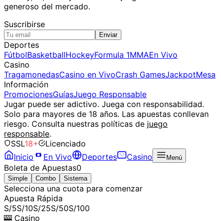
generoso del mercado.
Suscribirse
Enviar
Deportes
Fútbol
Basketball
Hockey
Formula 1
MMA
En Vivo
Casino
Tragamonedas
Casino en Vivo
Crash Games
Jackpot
Mesa
Información
Promociones
Guías
Juego Responsable
Jugar puede ser adictivo. Juega con responsabilidad.
Solo para mayores de 18 años. Las apuestas conllevan
riesgo. Consulta nuestras políticas de
juego
responsable
.
SSL
18+
Licenciado
Inicio
En Vivo
Deportes
Casino
Menú
Boleta de Apuestas
0
Simple
Combo
Sistema
Selecciona una cuota para comenzar
Apuesta Rápida
S/5
S/10
S/25
S/50
S/100
🎰 Casino