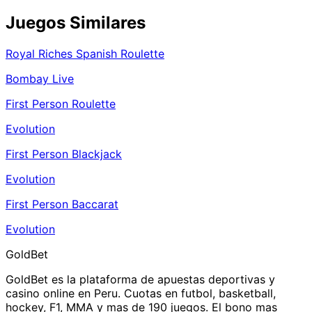
Juegos Similares
Royal Riches Spanish Roulette
Bombay Live
First Person Roulette
Evolution
First Person Blackjack
Evolution
First Person Baccarat
Evolution
GoldBet
GoldBet es la plataforma de apuestas deportivas y
casino online en Peru. Cuotas en futbol, basketball,
hockey, F1, MMA y mas de 190 juegos. El bono mas