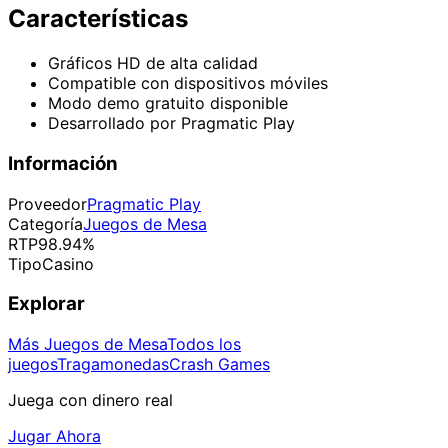
Características
Gráficos HD de alta calidad
Compatible con dispositivos móviles
Modo demo gratuito disponible
Desarrollado por
Pragmatic Play
Información
Proveedor
Pragmatic Play
Categoría
Juegos de Mesa
RTP
98.94
%
Tipo
Casino
Explorar
Más
Juegos de Mesa
Todos los
juegos
Tragamonedas
Crash Games
Juega con dinero real
Jugar Ahora