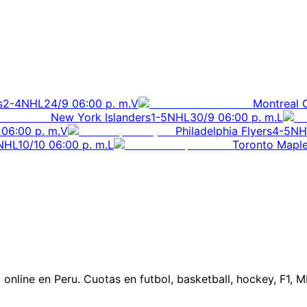
s
2-4
NHL
24/9
06:00 p. m.
V
Montreal 
New York Islanders
1-5
NHL
30/9
06:00 p. m.
L
06:00 p. m.
V
Philadelphia Flyers
4-5
NH
NHL
10/10
06:00 p. m.
L
Toronto Maple
 online en Peru. Cuotas en futbol, basketball, hockey, F1