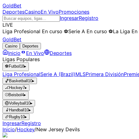
GoldBet
Deportes
Casino
En Vivo
Promociones
Ingresar
Registro
LIVE
Liga Profesional
En curso
⚽
Serie A
En curso
⚽
La Liga
En
GoldBet
Casino
Deportes
Inicio
En Vivo
Deportes
Ligas Populares
⚽
Futbol
18
▸
Liga Profesional
Serie A (Brazil)
MLS
Primera División
Premi
🏀
Basketball
10
▸
🏒
Hockey
7
▸
⚾
Beisbol
4
▸
🏐
Volleyball
10
▸
🤾
Handball
10
▸
🏉
Rugby
10
▸
Ingresar
Registro
Inicio
/
Hockey
/
New Jersey Devils