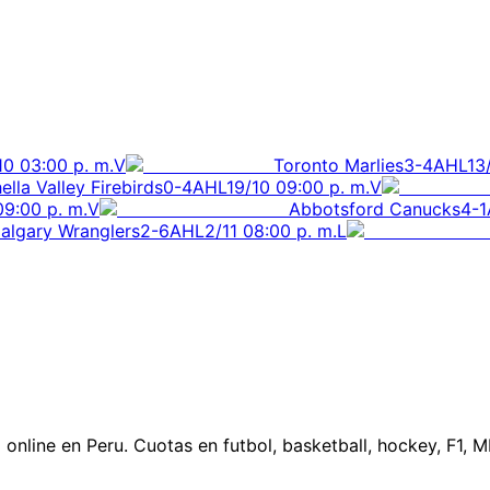
10
03:00 p. m.
V
Toronto Marlies
3-4
AHL
13
lla Valley Firebirds
0-4
AHL
19/10
09:00 p. m.
V
09:00 p. m.
V
Abbotsford Canucks
4-1
algary Wranglers
2-6
AHL
2/11
08:00 p. m.
L
 online en Peru. Cuotas en futbol, basketball, hockey, F1