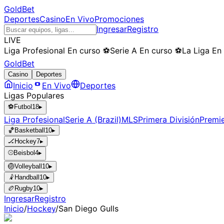
GoldBet
Deportes
Casino
En Vivo
Promociones
Ingresar
Registro
LIVE
Liga Profesional
En curso
⚽
Serie A
En curso
⚽
La Liga
En
GoldBet
Casino
Deportes
Inicio
En Vivo
Deportes
Ligas Populares
⚽
Futbol
18
▸
Liga Profesional
Serie A (Brazil)
MLS
Primera División
Premi
🏀
Basketball
10
▸
🏒
Hockey
7
▸
⚾
Beisbol
4
▸
🏐
Volleyball
10
▸
🤾
Handball
10
▸
🏉
Rugby
10
▸
Ingresar
Registro
Inicio
/
Hockey
/
San Diego Gulls