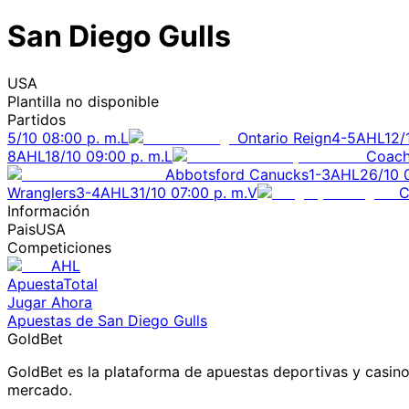
San Diego Gulls
USA
Plantilla no disponible
Partidos
5/10
08:00 p. m.
L
Ontario Reign
4-5
AHL
12/
8
AHL
18/10
09:00 p. m.
L
Coache
Abbotsford Canucks
1-3
AHL
26/10
Wranglers
3-4
AHL
31/10
07:00 p. m.
V
C
Información
Pais
USA
Competiciones
AHL
ApuestaTotal
Jugar Ahora
Apuestas de
San Diego Gulls
GoldBet
GoldBet es la plataforma de apuestas deportivas y casino
mercado.