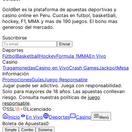
GoldBet es la plataforma de apuestas deportivas y
casino online en Peru. Cuotas en futbol, basketball,
hockey, F1, MMA y mas de 190 juegos. El bono mas
generoso del mercado.
Suscribirse
Enviar
Deportes
Fútbol
Basketball
Hockey
Formula 1
MMA
En Vivo
Casino
Tragamonedas
Casino en Vivo
Crash Games
Jackpot
Mesa
Información
Promociones
Guías
Juego Responsable
Jugar puede ser adictivo. Juega con responsabilidad.
Solo para mayores de 18 años. Las apuestas conllevan
riesgo. Consulta nuestras políticas de
juego
responsable
.
SSL
18+
Licenciado
Inicio
En Vivo
Deportes
Casino
Menú
Boleta de Apuestas
0
Simple
Combo
Sistema