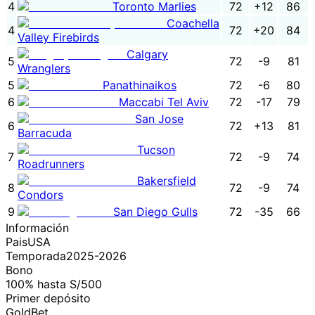
4
Toronto Marlies
72
+12
86
Coachella
4
72
+20
84
Valley Firebirds
Calgary
5
72
-9
81
Wranglers
5
Panathinaikos
72
-6
80
6
Maccabi Tel Aviv
72
-17
79
San Jose
6
72
+13
81
Barracuda
Tucson
7
72
-9
74
Roadrunners
Bakersfield
8
72
-9
74
Condors
9
San Diego Gulls
72
-35
66
Información
Pais
USA
Temporada
2025-2026
Bono
100% hasta S/500
Primer depósito
GoldBet