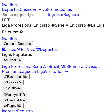
GoldBet
Deportes
Casino
En Vivo
Promociones
Ingresar
Registro
LIVE
Liga Profesional
En curso
⚽
Serie A
En curso
⚽
La Liga
En curso
⚽
GoldBet
Casino
Deportes
Inicio
En Vivo
Deportes
Ligas Populares
⚽
Futbol
18
▸
Liga Profesional
Serie A (Brazil)
MLS
Primera División
Premier League
La Liga
Ver todos →
🏀
Basketball
10
▸
🏒
Hockey
7
▸
⚾
Beisbol
4
▸
🏐
Volleyball
10
▸
🤾
Handball
10
▸
🏉
Rugby
10
▸
Ingresar
Registro