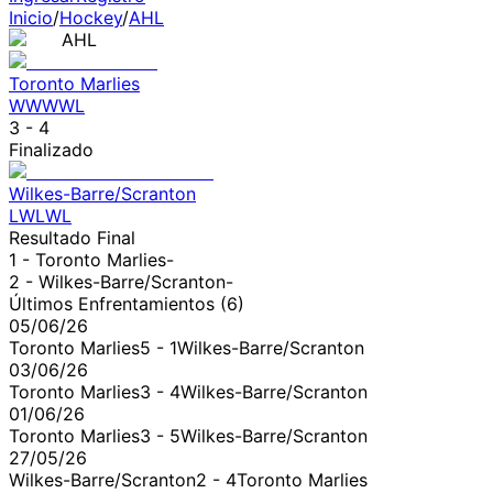
Inicio
/
Hockey
/
AHL
AHL
Toronto Marlies
W
W
W
W
L
3
-
4
Finalizado
Wilkes-Barre/Scranton
L
W
L
W
L
Resultado Final
1 -
Toronto Marlies
-
2 -
Wilkes-Barre/Scranton
-
Últimos Enfrentamientos (
6
)
05/06/26
Toronto Marlies
5
-
1
Wilkes-Barre/Scranton
03/06/26
Toronto Marlies
3
-
4
Wilkes-Barre/Scranton
01/06/26
Toronto Marlies
3
-
5
Wilkes-Barre/Scranton
27/05/26
Wilkes-Barre/Scranton
2
-
4
Toronto Marlies