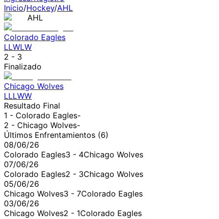
Inicio
/
Hockey
/
AHL
AHL
Colorado Eagles
L
L
W
L
W
2
-
3
Finalizado
Chicago Wolves
L
L
L
W
W
Resultado Final
1 -
Colorado Eagles
-
2 -
Chicago Wolves
-
Últimos Enfrentamientos (
6
)
08/06/26
Colorado Eagles
3
-
4
Chicago Wolves
07/06/26
Colorado Eagles
2
-
3
Chicago Wolves
05/06/26
Chicago Wolves
3
-
7
Colorado Eagles
03/06/26
Chicago Wolves
2
-
1
Colorado Eagles