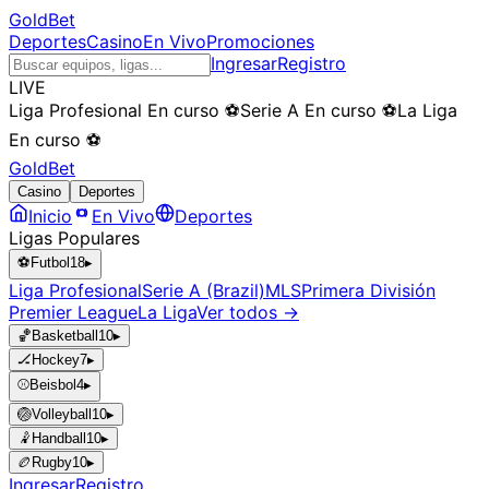
GoldBet
Deportes
Casino
En Vivo
Promociones
Ingresar
Registro
LIVE
Liga Profesional
En curso
⚽
Serie A
En curso
⚽
La Liga
En curso
⚽
GoldBet
Casino
Deportes
Inicio
En Vivo
Deportes
Ligas Populares
⚽
Futbol
18
▸
Liga Profesional
Serie A (Brazil)
MLS
Primera División
Premier League
La Liga
Ver todos →
🏀
Basketball
10
▸
🏒
Hockey
7
▸
⚾
Beisbol
4
▸
🏐
Volleyball
10
▸
🤾
Handball
10
▸
🏉
Rugby
10
▸
Ingresar
Registro