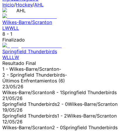
Inicio
/
Hockey
/
AHL
AHL
Wilkes-Barre/Scranton
L
W
W
L
L
8
-
1
Finalizado
Springfield Thunderbirds
W
L
L
L
W
Resultado Final
1 -
Wilkes-Barre/Scranton
-
2 -
Springfield Thunderbirds
-
Últimos Enfrentamientos (
6
)
23/05/26
Wilkes-Barre/Scranton
8
-
1
Springfield Thunderbirds
21/05/26
Springfield Thunderbirds
2
-
0
Wilkes-Barre/Scranton
19/05/26
Springfield Thunderbirds
1
-
2
Wilkes-Barre/Scranton
12/05/26
Wilkes-Barre/Scranton
2
-
0
Springfield Thunderbirds