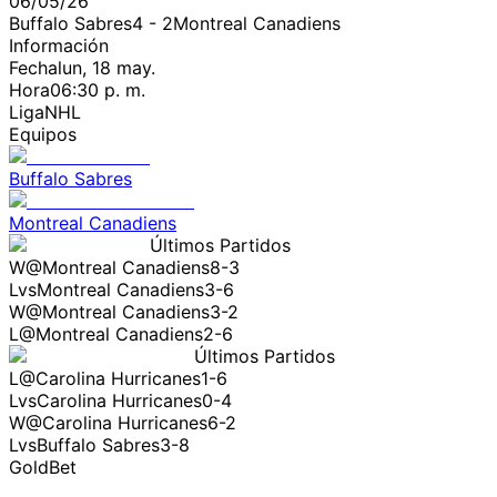
06/05/26
Buffalo Sabres
4
-
2
Montreal Canadiens
Información
Fecha
lun, 18 may.
Hora
06:30 p. m.
Liga
NHL
Equipos
Buffalo Sabres
Montreal Canadiens
Últimos Partidos
W
@
Montreal Canadiens
8-3
L
vs
Montreal Canadiens
3-6
W
@
Montreal Canadiens
3-2
L
@
Montreal Canadiens
2-6
Últimos Partidos
L
@
Carolina Hurricanes
1-6
L
vs
Carolina Hurricanes
0-4
W
@
Carolina Hurricanes
6-2
L
vs
Buffalo Sabres
3-8
GoldBet