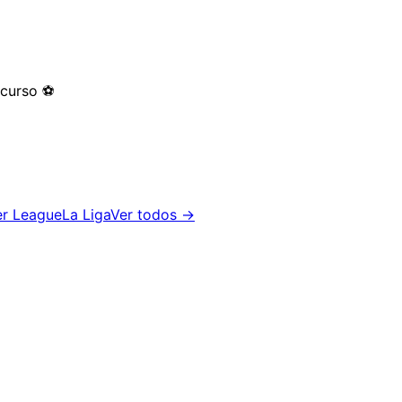
 curso
⚽
er League
La Liga
Ver todos →