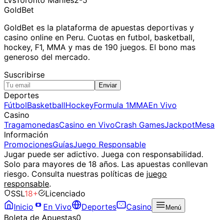
L
vs
Toronto Marlies
2-5
GoldBet
GoldBet es la plataforma de apuestas deportivas y
casino online en Peru. Cuotas en futbol, basketball,
hockey, F1, MMA y mas de 190 juegos. El bono mas
generoso del mercado.
Suscribirse
Enviar
Deportes
Fútbol
Basketball
Hockey
Formula 1
MMA
En Vivo
Casino
Tragamonedas
Casino en Vivo
Crash Games
Jackpot
Mesa
Información
Promociones
Guías
Juego Responsable
Jugar puede ser adictivo. Juega con responsabilidad.
Solo para mayores de 18 años. Las apuestas conllevan
riesgo. Consulta nuestras políticas de
juego
responsable
.
SSL
18+
Licenciado
Inicio
En Vivo
Deportes
Casino
Menú
Boleta de Apuestas
0