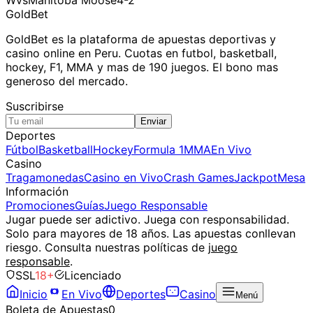
W
vs
Manitoba Moose
4-2
GoldBet
GoldBet es la plataforma de apuestas deportivas y
casino online en Peru. Cuotas en futbol, basketball,
hockey, F1, MMA y mas de 190 juegos. El bono mas
generoso del mercado.
Suscribirse
Enviar
Deportes
Fútbol
Basketball
Hockey
Formula 1
MMA
En Vivo
Casino
Tragamonedas
Casino en Vivo
Crash Games
Jackpot
Mesa
Información
Promociones
Guías
Juego Responsable
Jugar puede ser adictivo. Juega con responsabilidad.
Solo para mayores de 18 años. Las apuestas conllevan
riesgo. Consulta nuestras políticas de
juego
responsable
.
SSL
18+
Licenciado
Inicio
En Vivo
Deportes
Casino
Menú
Boleta de Apuestas
0