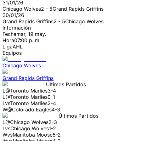
31/01/26
Chicago Wolves
2
-
5
Grand Rapids Griffins
30/01/26
Grand Rapids Griffins
2
-
5
Chicago Wolves
Información
Fecha
mar, 19 may.
Hora
07:00 p. m.
Liga
AHL
Equipos
Chicago Wolves
Grand Rapids Griffins
Últimos Partidos
L
@
Toronto Marlies
3-4
L
@
Toronto Marlies
0-1
L
vs
Toronto Marlies
2-4
W
@
Colorado Eagles
4-3
Últimos Partidos
L
@
Chicago Wolves
2-3
L
vs
Chicago Wolves
1-2
W
vs
Manitoba Moose
5-2