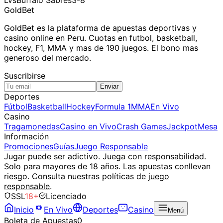
L
vs
Buffalo Sabres
3-8
GoldBet
GoldBet es la plataforma de apuestas deportivas y
casino online en Peru. Cuotas en futbol, basketball,
hockey, F1, MMA y mas de 190 juegos. El bono mas
generoso del mercado.
Suscribirse
Enviar
Deportes
Fútbol
Basketball
Hockey
Formula 1
MMA
En Vivo
Casino
Tragamonedas
Casino en Vivo
Crash Games
Jackpot
Mesa
Información
Promociones
Guías
Juego Responsable
Jugar puede ser adictivo. Juega con responsabilidad.
Solo para mayores de 18 años. Las apuestas conllevan
riesgo. Consulta nuestras políticas de
juego
responsable
.
SSL
18+
Licenciado
Inicio
En Vivo
Deportes
Casino
Menú
Boleta de Apuestas
0